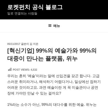
콘
로켓펀치 공식 블로그
텐
일로 연결되는 사람들
츠
로
바
메뉴
로
가
기
작
05/11/2017
글쓴이
김 지은
성
[혁신기업] 99%의 예술가와 99%의
일
자
대중이 만나는 플랫폼, 위누
POST VIEWS:
4,532
우리는 흔히 ‘예술’이라는 말에 선입견을 갖곤 합니다. 고급
스러운 취미라거나, 해석하기 어렵다거나, 일상에선 접하기
어려운 것이라고요. 과연 예술이란 게 꼭 미술관이나 공연
장에 가야만 만날 수 있는 걸까요?
1%라는 소수가 아닌, 99%의 대다수를 위한 예술. 위누는