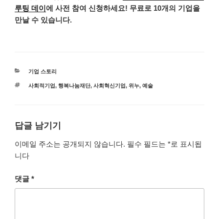
루팅 데이
에 사전 참여 신청하세요! 무료로 10개의 기업을
만날 수 있습니다.
카
기업 스토리
테
태
사회적기업
,
행복나눔재단
,
사회혁신기업
,
위누
,
예술
고
그
리
답글 남기기
이메일 주소는 공개되지 않습니다.
필수 필드는
*
로 표시됩
니다
댓글
*