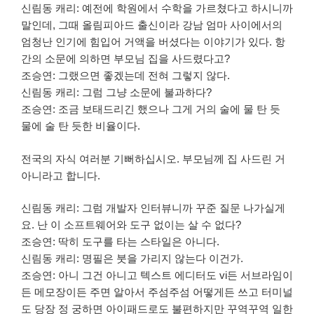
신림동 캐리: 예전에 학원에서 수학을 가르쳤다고 하시니까
말인데, 그때 올림피아드 출신이라 강남 엄마 사이에서의
엄청난 인기에 힘입어 거액을 버셨다는 이야기가 있다. 항
간의 소문에 의하면 부모님 집을 사드렸다고?
조승연: 그랬으면 좋겠는데 전혀 그렇지 않다.
신림동 캐리: 그럼 그냥 소문에 불과하다?
조승연: 조금 보태드리긴 했으나 그게 거의 술에 물 탄 듯
물에 술 탄 듯한 비율이다.
전국의 자식 여러분 기뻐하십시오. 부모님께 집 사드린 거
아니라고 합니다.
신림동 캐리: 그럼 개발자 인터뷰니까 꾸준 질문 나가실게
요. 난 이 소프트웨어와 도구 없이는 살 수 없다?
조승연: 딱히 도구를 타는 스타일은 아니다.
신림동 캐리: 명필은 붓을 가리지 않는다 이건가.
조승연: 아니 그건 아니고 텍스트 에디터도 vi든 서브라임이
든 메모장이든 주면 알아서 주섬주섬 어떻게든 쓰고 터미널
도 당장 정 궁하면 아이패드로도 불편하지만 꾸역꾸역 일한