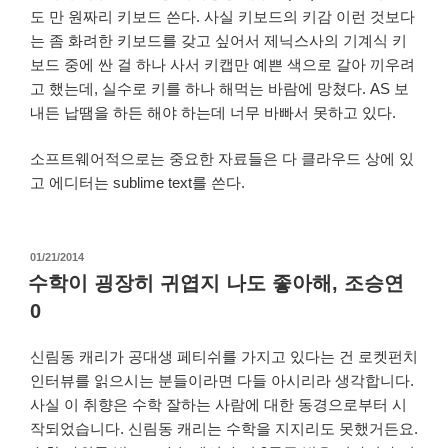
도 만 원짜리 키보드 쓴다. 사실 키보드의 키감 이런 것보다
는 좀 화려한 키보드를 갖고 싶어서 제닉스사의 기계식 키
보드 중에 싼 걸 하나 사서 키캡만 예쁜 색으로 갈아 끼우려
고 했는데, 실수로 키를 하나 해먹는 바람에 망쳤다. AS 보
내든 납땜을 하든 해야 하는데 너무 바빠서 못하고 있다.
소프트웨어적으로는 중요한 자료들은 다 클라우드 상에 있
고 에디터는 sublime text를 쓴다.
작
01/21/2014
성
수학이 굉장히 귀엽지 나도 좋아해, 조승연
일
0
자
신림동 캐리가 공대생 페티쉬를 가지고 있다는 건 로켓펀치
인터뷰를 읽으시는 분들이라면 다들 아시리라 생각합니다.
사실 이 취향은 수학 잘하는 사람에 대한 동경으로부터 시
작되었습니다. 신림동 캐리는 수학을 지지리도 못했거든요.