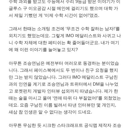
수학 과외를 받고도 수능에서 수리 9등급 받은 이야기가 이
글루스 구 이오공감 시절 메인에 걸리기도 했으며 대학 가
서 제일 기뻤던 게 ‘이제 수학 시간이 없어!’였죠.
그래서 한때는 소개팅 조건에 ‘무조건 수학 잘하는 남자!’를
외치기도 했었는데요. 그렇게 IMO 메달리스트와 사귀고 나
니 수학 자체에 대한 페티쉬는 확 줄어들더군요. 내가 여기
에 왜 이런 이야기를 늘어놓고 있지?
아무튼 조승연님은 예전부터 여러모로 동경하는 분이었습
니다. 그래서 페이스북에서도 두 번이나 친구 요청을 했지
만 그는 받지 않았습니다. 그러다 IMO 메달리스트 구남친
과의 인연을 계기로 조승연님과 트위터에서 DM을 나누었
고 로켓펀치 개발자 인터뷰 섭외까지 따냈습니다. 제가 한
때는 술을 마시고 울며 ‘연애 따위 다 부질없어!’를 외쳤었는
데요. 요즘 구남친 이름 빌려서 따낸 인터뷰만 몇 개인지,
새삼 참 인생은 알 수 없다는 생각이 드네요.
아무튼 무심한 듯 시크한 스타크래프트 공식맵 제작자 조승