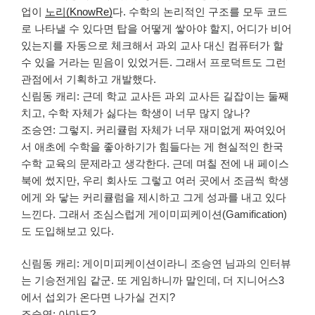
업이
노리(KnowRe)
다. 수학의 논리적인 구조를 모두 코드
로 나타낼 수 있다면 탑을 어떻게 쌓아야 할지, 어디가 비어
있는지를 자동으로 체크해서 과외 교사 대신 컴퓨터가 할
수 있을 거라는 믿음이 있었거든. 그래서 프로덕트도 그런
관점에서 기획하고 개발했다.
신림동 캐리: 근데 학교 교사든 과외 교사든 길잡이는 둘째
치고, 수학 자체가 싫다는 학생이 너무 많지 않나?
조승연: 그렇지. 커리큘럼 자체가 너무 재미없게 짜여있어
서 애초에 수학을 좋아하기가 힘들다는 게 현실적인 한국
수학 교육의 문제라고 생각한다. 근데 며칠 전에 내 페이스
북에 썼지만, 우리 회사도 그렇고 여러 곳에서 조금씩 학생
에게 와 닿는 커리큘럼을 제시하고 그게 성과를 내고 있다
느낀다. 그래서 조심스럽게 게이미피케이션(Gamification)
도 도입해보고 있다.
신림동 캐리: 게이미피케이션이라니 조승연 님과의 인터뷰
는 기승전게임 같군. 또 게임하니까 말인데, 더 지니어스3
에서 섭외가 온다면 나가실 건지?
조승연: 아마도?