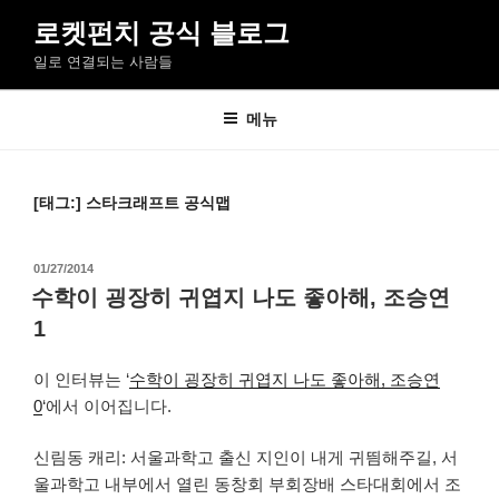
콘
로켓펀치 공식 블로그
텐
일로 연결되는 사람들
츠
로
바
메뉴
로
가
기
[태그:]
스타크래프트 공식맵
작
01/27/2014
성
수학이 굉장히 귀엽지 나도 좋아해, 조승연
일
1
자
이 인터뷰는 ‘
수학이 굉장히 귀엽지 나도 좋아해, 조승연
0
‘에서 이어집니다.
신림동 캐리: 서울과학고 출신 지인이 내게 귀띔해주길, 서
울과학고 내부에서 열린 동창회 부회장배 스타대회에서 조