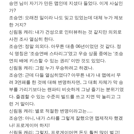
승연 님이 자기가 만든 맵인데 지셨다 들었다. 이게 사실인
가?
조승연: 오래전 일이라 나도 잊고 있었는데 대체 누가 제보
한 거지?
신림동 캐리: 내가 건성으로 인터뷰하는 것 같지만 의외로
사전 조사 열심히 한다.
조승연: 정말 의외다. 아무튼 대충 06년이었던 것 같다. 정
식 명칭은 ‘조승연배 스타리그’였고 우승 상품 중에는 ‘조승
연의 배에 키스할 수 있는 권리’ 이딴 것도 있었다.
신림동 캐리: 그럼 누가 우승하려고 하겠나.
조승연: 근데 다들 열심히였다? 아무튼 내가 내 맵에서 무
려 3연패를 한 것에 대해 변명하자면, 그 대회 자체가 막 승
부를 가리기보다는 랜파티 비슷하게 그냥 즐기는 분위기였
다. 즐겜할 수 있는 수준의 빌드를 쓰고 지면 막 놀리고 그
런 거 말이다.
신림동 캐리: 별로 적절한 변명이라고는….
조승연: 아니, 내가 스타를 그렇게 잘했으면 맵제작자 했겠
나! 프로게이머 하지!
신림동 캐리: 그렇지. 프로게이머면 돈도 훨씬 많이 벌고!