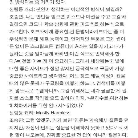
인 방식과는 좀 거리가 있다.
신림동 캐리: 본인이 생각하는 이상적인 방식이 뭐길래?
조승연: 나는 인턴을 받으면 퀘스트나 미션을 주고 그걸 해
결해오면 코드나 학습 방향에 관한 피드백을 하는 식으로
가르친다. 초보자에게 중요한 건 문법이라기보다는 좀 더
추상적인 문제 해결 능력이고, 언어적인 부분은 그게 웹이
든 앱이든 스크립트든 ‘컴퓨터에 A라는 일을 시키고 내가
원하는 것을 알아듣게 하려면 이런 식으로 번역해야 한
다.’는 것을 아는 게 더 중요하다. 그래서 세상에는 개발에
대한 좋은 사이트가 정말 많지만 궁극적으로 구글이 가장
중요한 사이트라고 생각한다. 어느 정도 레벨 이상이 됐을
때의 많은 문제가 구글링을 어떻게 하느냐, 검색어를 어떻
게 넣느냐로 수렴하니까. 그걸 위해서는 내가 궁금한 게 뭔
지를 스스로 정리할 줄도 알아야 하지. <은하수를 여행하는
히치하이커를 위한 안내서> 읽었나?
신림동 캐리: Mostly Harmless.
조승연: 그럼 알겠군. 거기 보면 ‘인류는 계속해서 질문을 던
지지만, 자신이 던지는 질문을 이해하지 못하고 있다.’ 뭐 이
런 말이 나오는데, 진짜로 중요한 건 답이 아니라 질문이다.