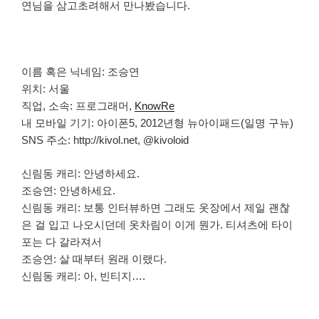
연님을 삼고초려해서 만나봤습니다.
이름 혹은 닉네임: 조승연
위치: 서울
직업, 소속: 프로그래머,
KnowRe
내 모바일 기기: 아이폰5, 2012년형 뉴아이패드(일명 구뉴)
SNS 주소: http://kivol.net, @kivoloid
신림동 캐리: 안녕하세요.
조승연: 안녕하세요.
신림동 캐리: 보통 인터뷰하면 그래도 옷장에서 제일 괜찮
은 걸 입고 나오시던데 옷차림이 이게 뭔가. 티셔츠에 타이
포는 다 갈라져서
조승연: 살 때부터 원래 이랬다.
신림동 캐리: 아, 빈티지….