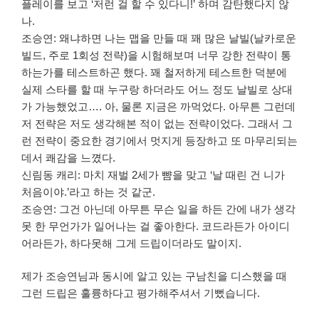
플레이를 보고 ‘저런 걸 할 수 있다니!’ 하며 감탄했다지 않
나.
조승연: 왜냐하면 나는 맵을 만들 때 꽤 많은 날빌(날카로운
빌드, 주로 1회성 전략)을 시험해보며 너무 강한 전략이 통
하는가를 테스트하곤 했다. 꽤 철저하게 테스트한 덕분에
실제 스타를 할 때 누구랑 하더라도 어느 정도 날빌로 상대
가 가능했었고…. 아, 물론 지금은 까먹었다. 아무튼 그런데
저 전략은 저도 생각해본 적이 없는 전략이었다. 그래서 그
런 전략이 중요한 경기에서 멋지게 등장하고 또 마무리되는
데서 쾌감을 느꼈다.
신림동 캐리: 마치 재벌 2세가 뺨을 맞고 ‘날 때린 건 니가
처음이야.’라고 하는 것 같군.
조승연: 그건 아닌데 아무튼 무슨 일을 하든 간에 내가 생각
못 한 무언가가 일어나는 걸 좋아한다. 코드라든가 아이디
어라든가, 하다못해 그게 드립이더라도 말이지.
제가 조승연님과 동시에 알고 있는 구남친을 디스했을 때
그런 드립은 훌륭하다고 평가해주셔서 기뻤습니다.