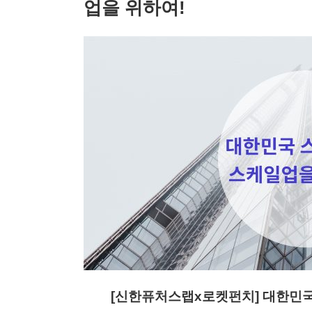
업을 위하여!
[신한퓨처스랩x로켓펀치] 대한민