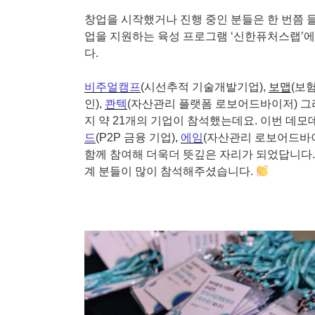
창업을 시작했거나 진행 중인 분들은 한 번쯤
업을 지원하는 육성 프로그램 ‘신한퓨처스랩’에서
다.
비주얼캠프
(시선추적 기술개발기업),
보맵
(보험
인),
콴텍
(자산관리 플랫폼 로보어드바이저) 
지 약 21개의 기업이 참석했는데요. 이번 
드
(P2P 금융 기업),
에임
(자산관리 로보어드바이
함께 참여해 더욱더 뜻깊은 자리가 되었답니다.
계 분들이 많이 참석해주셨습니다.