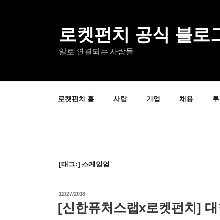
콘
텐
츠
로켓펀치 공식 블로
로
일로 연결되는 사람들
바
로
가
기
로켓펀치 홈
사람
기업
채용
투
[태그:]
스케일업
작
12/27/2018
성
[신한퓨처스랩x로켓펀치] 
일
자