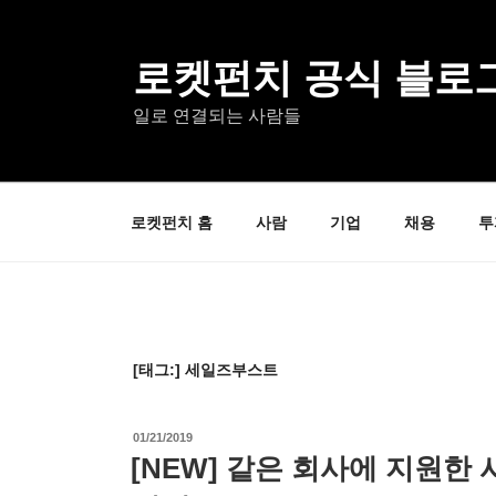
콘
텐
츠
로켓펀치 공식 블로
로
일로 연결되는 사람들
바
로
가
기
로켓펀치 홈
사람
기업
채용
투
[태그:]
세일즈부스트
작
01/21/2019
성
[NEW] 같은 회사에 지원한
일
자