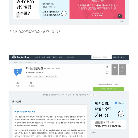
<자비스앤빌런즈 메인 배너>