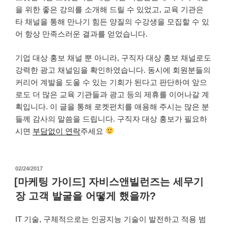
을 위한 좋은 강의를 소개해 드릴 수 있었고, 교육 기관은
타 채널을 통해 만나기 힘든 양질의 수강생을 모집할 수 있
어 항상 만족스러운 결과를 얻었습니다.
기업 대상 홍보 채널 뿐 아니라, 구직자 대상 홍보 채널로도
강력한 광고 채널임을 확인하였습니다. 동시에 회원분들의
커리어 계발을 도울 수 있는 기회가 된다고 판단하여 앞으
로도 더 많은 교육 기관들과 광고 등의 제휴를 이어나갈 계
획입니다. 이 글을 통해 로켓펀치를 애용해 주시는 많은 분
들께 감사의 말씀을 드립니다. 구직자 대상 홍보가 필요하
시면
부담없이 연락
주세요
작
02/24/2017
성
[마케팅 가이드] 자비스앤빌런즈는 세무기
일
장 고객 발굴을 어떻게 했을까?
자
IT 기술, 구체적으로는 인공지능 기술이 발전하고 적용 범