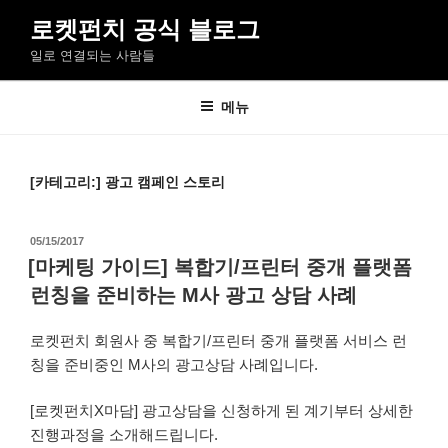
콘
로켓펀치 공식 블로그
텐
일로 연결되는 사람들
츠
로
바
메뉴
로
가
기
[카테고리:]
광고 캠페인 스토리
작
05/15/2017
성
[마케팅 가이드] 복합기/프린터 중개 플랫폼
일
런칭을 준비하는 M사 광고 상담 사례
자
로켓펀치 회원사 중 복합기/프린터 중개 플랫폼 서비스 런
칭을 준비중인 M사의 광고상담 사례입니다.
[로켓펀치X마담] 광고상담을 신청하게 된 계기부터 상세한
진행과정을 소개해드립니다.