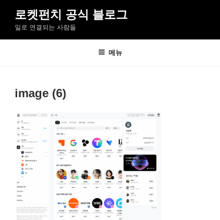
콘
로켓펀치 공식 블로그
텐
일로 연결되는 사람들
츠
로
바
메뉴
로
가
기
image (6)