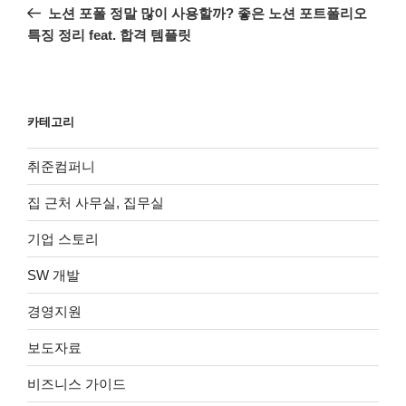
전
노션 포폴 정말 많이 사용할까? 좋은 노션 포트폴리오
색
글
특징 정리 feat. 합격 템플릿
카테고리
취준컴퍼니
집 근처 사무실, 집무실
기업 스토리
SW 개발
경영지원
보도자료
비즈니스 가이드