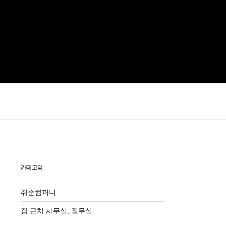
카테고리
취준컴퍼니
집 근처 사무실, 집무실