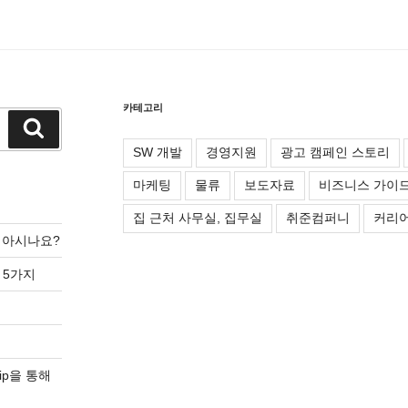
카테고리
검
색
SW 개발
경영지원
광고 캠페인 스토리
마케팅
물류
보도자료
비즈니스 가이
집 근처 사무실, 집무실
취준컴퍼니
커리어
를 아시나요?
 5가지
ip을 통해