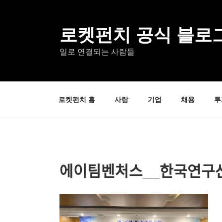
콘
텐
츠
로켓펀치 공식 블로
로
일로 연결되는 사람들
바
로
가
기
로켓펀치 홈
사람
기업
채용
투
에이팀벤처스__한국연구사