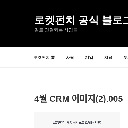
콘
텐
츠
로켓펀치 공식 블로
로
일로 연결되는 사람들
바
로
가
기
로켓펀치 홈
사람
기업
채용
투
4월 CRM 이미지(2).005