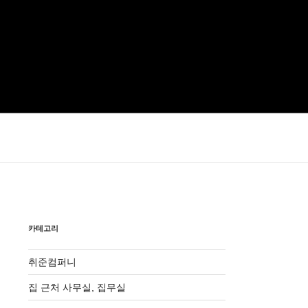
카테고리
취준컴퍼니
집 근처 사무실, 집무실