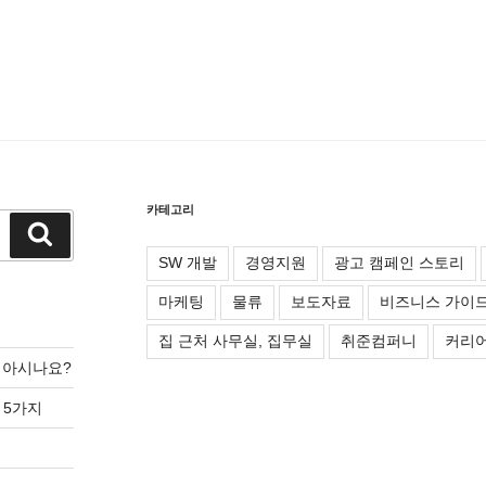
카테고리
검
색
SW 개발
경영지원
광고 캠페인 스토리
마케팅
물류
보도자료
비즈니스 가이
집 근처 사무실, 집무실
취준컴퍼니
커리어
를 아시나요?
 5가지