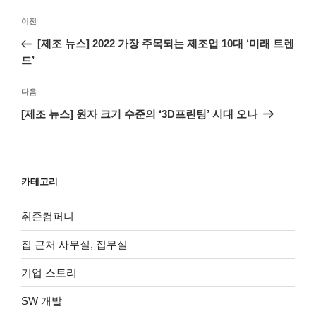
글
이
이전
탐
전
[제조 뉴스] 2022 가장 주목되는 제조업 10대 ‘미래 트렌
색
글
드’
다
다음
음
[제조 뉴스] 원자 크기 수준의 ‘3D프린팅’ 시대 오나
글
카테고리
취준컴퍼니
집 근처 사무실, 집무실
기업 스토리
SW 개발