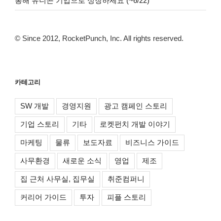
통해 유니콘 기업으로 성장하세요 (~6/22)
© Since 2012, RocketPunch, Inc. All rights reserved.
카테고리
SW 개발
경영지원
광고 캠페인 스토리
기업 스토리
기타
로켓펀치 개발 이야기
마케팅
물류
보도자료
비즈니스 가이드
사무환경
새로운 소식
영업
제조
집 근처 사무실, 집무실
취준컴퍼니
커리어 가이드
투자
피플 스토리