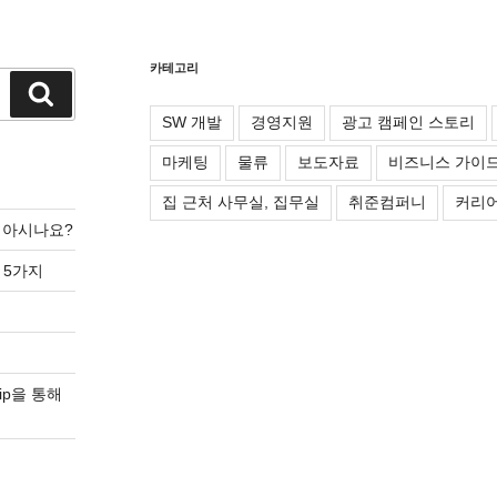
카테고리
검
색
SW 개발
경영지원
광고 캠페인 스토리
마케팅
물류
보도자료
비즈니스 가이
집 근처 사무실, 집무실
취준컴퍼니
커리어
를 아시나요?
 5가지
ip을 통해