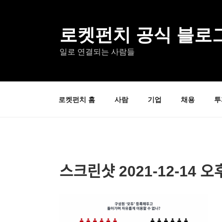
콘
텐
츠
로켓펀치 공식 블로
로
일로 연결되는 사람들
바
로
가
기
로켓펀치 홈
사람
기업
채용
투
스크린샷 2021-12-14 오