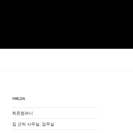
카테고리
취준컴퍼니
집 근처 사무실, 집무실