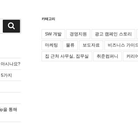
카테고리
검
색
SW 개발
경영지원
광고 캠페인 스토리
마케팅
물류
보도자료
비즈니스 가이
집 근처 사무실, 집무실
취준컴퍼니
커리어
를 아시나요?
 5가지
ip을 통해