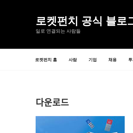
콘
텐
츠
로켓펀치 공식 블로
로
일로 연결되는 사람들
바
로
가
기
로켓펀치 홈
사람
기업
채용
투
다운로드