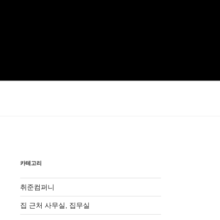
카테고리
취준컴퍼니
집 근처 사무실, 집무실