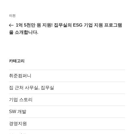
글
이
이전
탐
전
1억 5천만 원 지원! 집무실의 ESG 기업 지원 프로그램
색
글
을 소개합니다.
카테고리
취준컴퍼니
집 근처 사무실, 집무실
기업 스토리
SW 개발
경영지원