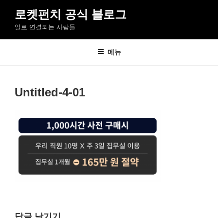
콘
로켓펀치 공식 블로그
텐
일로 연결되는 사람들
츠
로
바
메뉴
로
가
기
Untitled-4-01
답글 남기기