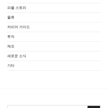
피플 스토리
물류
커리어 가이드
투자
제조
새로운 소식
기타
검