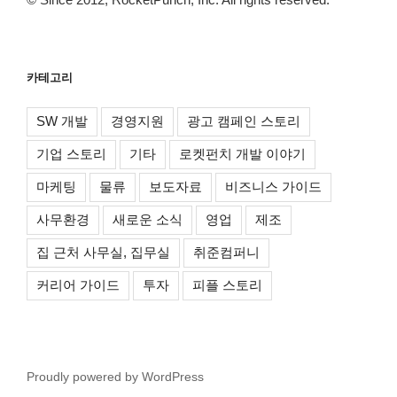
카테고리
SW 개발
경영지원
광고 캠페인 스토리
기업 스토리
기타
로켓펀치 개발 이야기
마케팅
물류
보도자료
비즈니스 가이드
사무환경
새로운 소식
영업
제조
집 근처 사무실, 집무실
취준컴퍼니
커리어 가이드
투자
피플 스토리
Proudly powered by WordPress