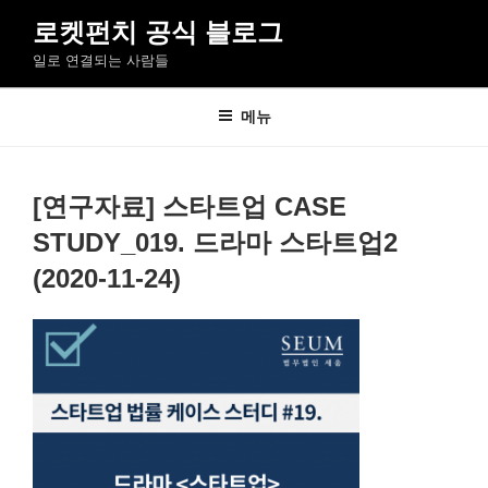
콘
로켓펀치 공식 블로그
텐
일로 연결되는 사람들
츠
로
바
메뉴
로
가
기
[연구자료] 스타트업 CASE
STUDY_019. 드라마 스타트업2
(2020-11-24)