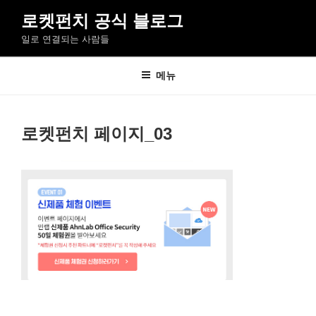
콘
로켓펀치 공식 블로그
텐
일로 연결되는 사람들
츠
로
바
메뉴
로
가
기
로켓펀치 페이지_03