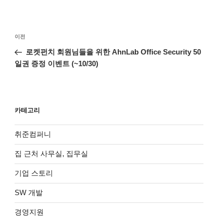
글
이
이전
탐
전
로켓펀치 회원님들을 위한 AhnLab Office Security 50
색
글
일권 증정 이벤트 (~10/30)
카테고리
취준컴퍼니
집 근처 사무실, 집무실
기업 스토리
SW 개발
경영지원