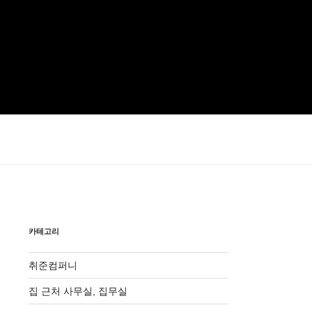
카테고리
취준컴퍼니
집 근처 사무실, 집무실