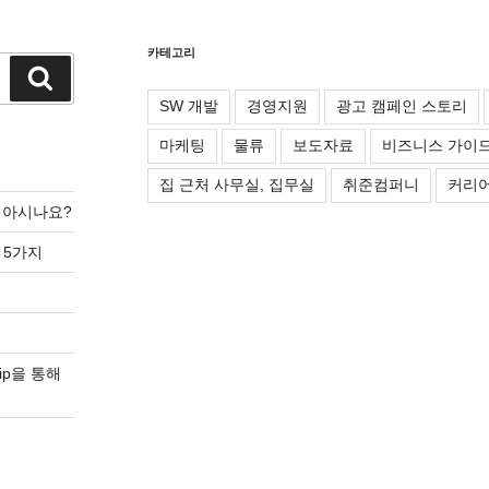
카테고리
검
색
SW 개발
경영지원
광고 캠페인 스토리
마케팅
물류
보도자료
비즈니스 가이
집 근처 사무실, 집무실
취준컴퍼니
커리어
를 아시나요?
 5가지
ip을 통해