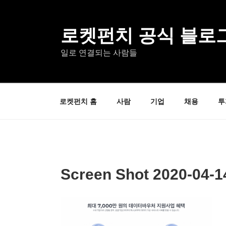
콘
텐
츠
로켓펀치 공식 블로
로
일로 연결되는 사람들
바
로
가
기
로켓펀치 홈
사람
기업
채용
투
Screen Shot 2020-04-14