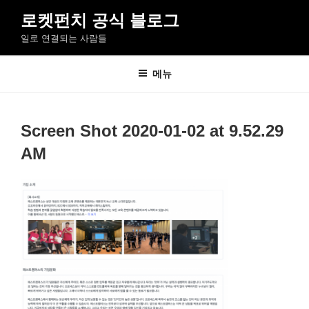
콘
로켓펀치 공식 블로그
텐
일로 연결되는 사람들
츠
로
바
메뉴
로
가
기
Screen Shot 2020-01-02 at 9.52.29
AM