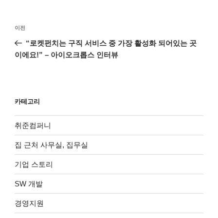
글
이
이전
탐
전
“로켓펀치는 구직 서비스 중 가장 활성화 되어있는 곳
색
글
이에요!” – 아이오크롭스 인터뷰
카테고리
취준컴퍼니
집 근처 사무실, 집무실
기업 스토리
SW 개발
경영지원