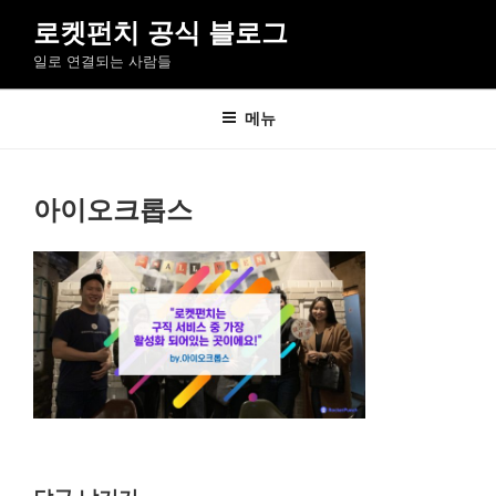
콘
로켓펀치 공식 블로그
텐
일로 연결되는 사람들
츠
로
바
메뉴
로
가
기
아이오크롭스