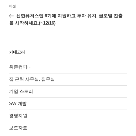
글
이
이전
탐
전
신한퓨처스랩 6기에 지원하고 투자 유치, 글로벌 진출
색
글
을 시작하세요.(~12/16)
카테고리
취준컴퍼니
집 근처 사무실, 집무실
기업 스토리
SW 개발
경영지원
보도자료