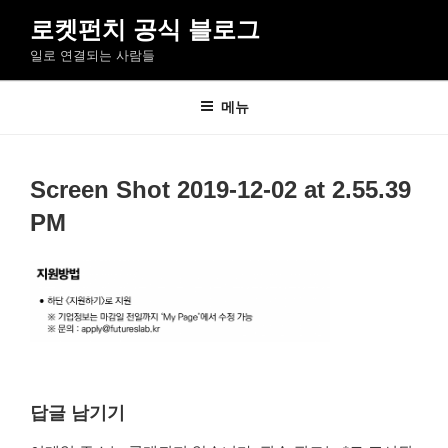
콘
로켓펀치 공식 블로그
텐
일로 연결되는 사람들
츠
로
바
메뉴
로
가
기
Screen Shot 2019-12-02 at 2.55.39
PM
답글 남기기