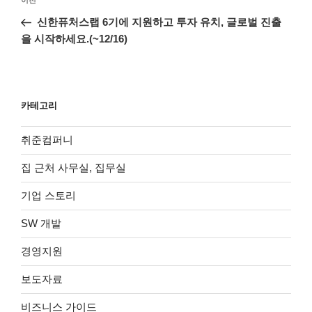
이
이전
탐
전
신한퓨처스랩 6기에 지원하고 투자 유치, 글로벌 진출
색
글
을 시작하세요.(~12/16)
카테고리
취준컴퍼니
집 근처 사무실, 집무실
기업 스토리
SW 개발
경영지원
보도자료
비즈니스 가이드