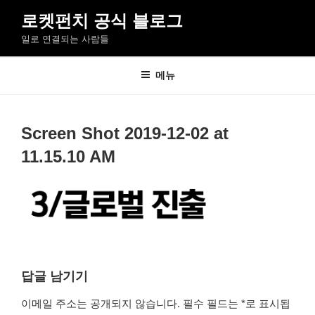
콘
로켓펀치 공식 블로그
텐
일로 연결되는 사람들
츠
로
바
메뉴
로
가
기
Screen Shot 2019-12-02 at
11.15.10 AM
답글 남기기
이메일 주소는 공개되지 않습니다.
필수 필드는
*
로 표시됩