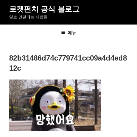
콘
로켓펀치 공식 블로그
텐
일로 연결되는 사람들
츠
로
바
메뉴
로
가
기
82b31486d74c779741cc09a4d4ed8
12c