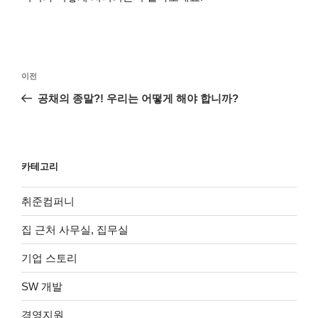
글
이
이전
탐
전
공채의 종말?! 우리는 어떻게 해야 합니까?
색
글
카테고리
취준컴퍼니
집 근처 사무실, 집무실
기업 스토리
SW 개발
경영지원