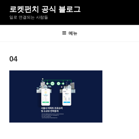
콘
로켓펀치 공식 블로그
텐
일로 연결되는 사람들
츠
로
바
메뉴
로
가
기
04