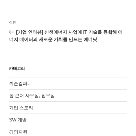
글
이
이전
탐
전
[기업 인터뷰] 신생에너지 사업에 IT 기술을 융합해 에
색
글
너지 데이터의 새로운 가치를 만드는 에너닷
카테고리
취준컴퍼니
집 근처 사무실, 집무실
기업 스토리
SW 개발
경영지원