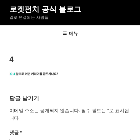
콘
로켓펀치 공식 블로그
텐
일로 연결되는 사람들
츠
로
바
메뉴
로
가
기
4
답글 남기기
이메일 주소는 공개되지 않습니다.
필수 필드는
*
로 표시됩
니다
댓글
*