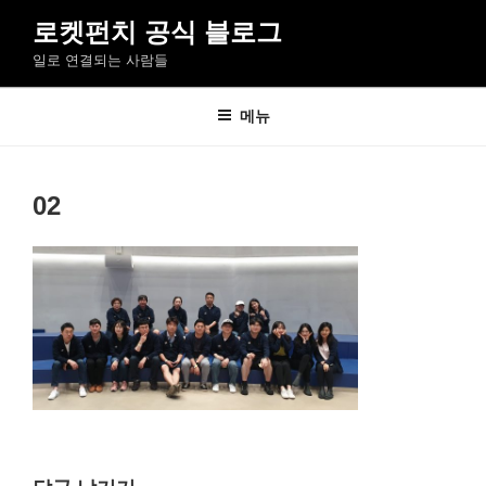
콘
로켓펀치 공식 블로그
텐
일로 연결되는 사람들
츠
로
바
메뉴
로
가
기
02