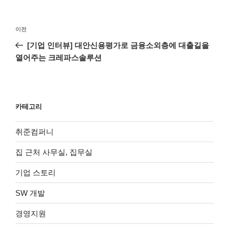
글
이
이전
탐
전
[기업 인터뷰] 대안신용평가로 금융소외층에 대출길을
색
글
열어주는 크레파스솔루션
카테고리
취준컴퍼니
집 근처 사무실, 집무실
기업 스토리
SW 개발
경영지원