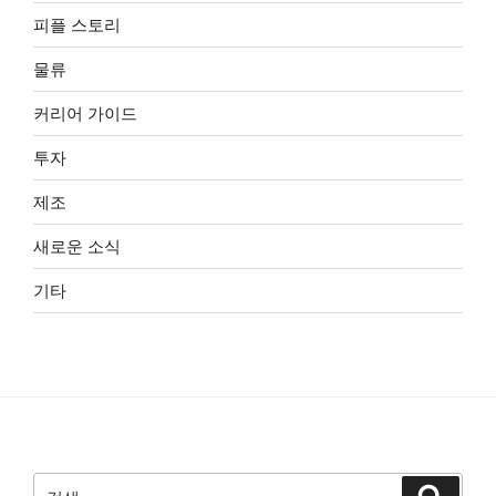
피플 스토리
물류
커리어 가이드
투자
제조
새로운 소식
기타
검
검