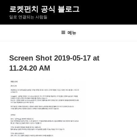
콘
로켓펀치 공식 블로그
텐
일로 연결되는 사람들
츠
로
바
메뉴
로
가
기
Screen Shot 2019-05-17 at
11.24.20 AM