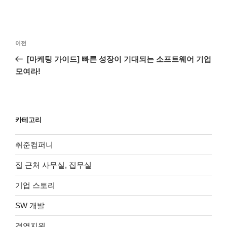
글
이
이전
탐
전
[마케팅 가이드] 빠른 성장이 기대되는 소프트웨어 기업
색
글
모여라!
카테고리
취준컴퍼니
집 근처 사무실, 집무실
기업 스토리
SW 개발
경영지원