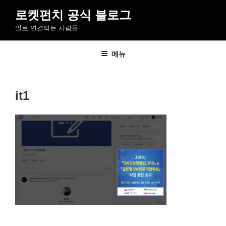
콘
로켓펀치 공식 블로그
텐
일로 연결되는 사람들
츠
로
바
메뉴
로
가
기
it1