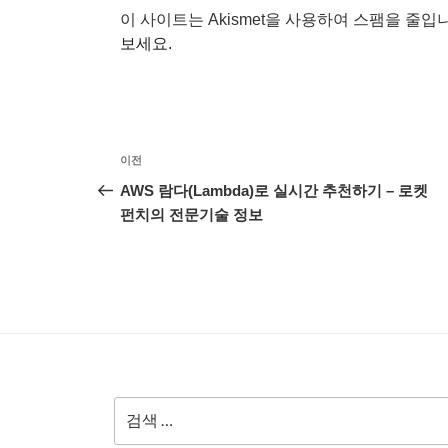
이 사이트는 Akismet을 사용하여 스팸을 줄입
보세요.
글
이
이전
탐
전
AWS 람다(Lambda)로 실시간 추천하기 – 로켓
글
펀치의 전문기술 정보
색
검
색: