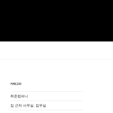
카테고리
취준컴퍼니
집 근처 사무실, 집무실