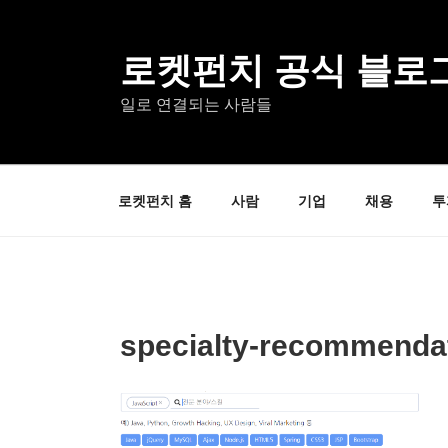
콘
텐
츠
로켓펀치 공식 블로
로
일로 연결되는 사람들
바
로
가
기
로켓펀치 홈
사람
기업
채용
투
specialty-recommendat