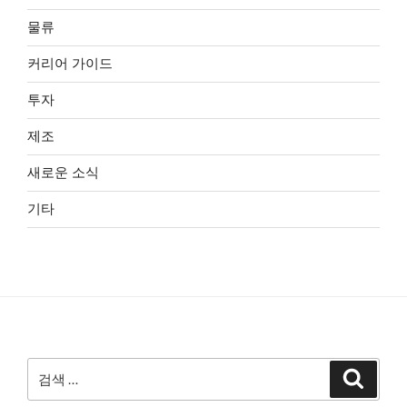
물류
커리어 가이드
투자
제조
새로운 소식
기타
검
검
색
색: