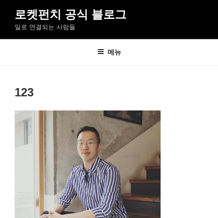
콘
로켓펀치 공식 블로그
텐
일로 연결되는 사람들
츠
로
바
메뉴
로
가
기
123