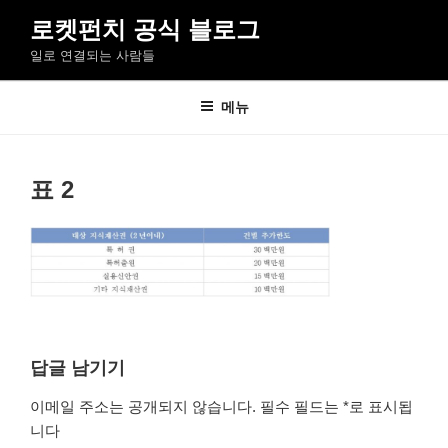
콘
로켓펀치 공식 블로그
텐
일로 연결되는 사람들
츠
로
바
메뉴
로
가
기
표 2
답글 남기기
이메일 주소는 공개되지 않습니다.
필수 필드는
*
로 표시됩
니다