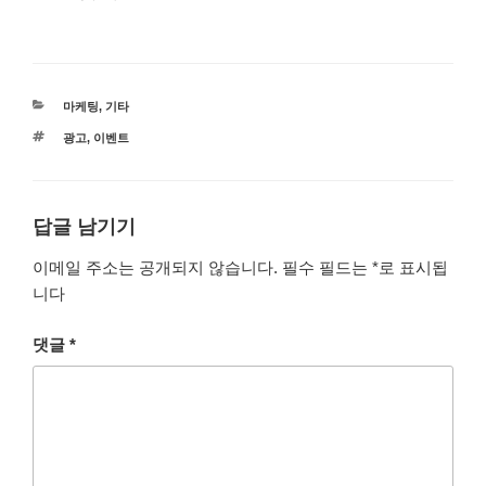
카
마케팅
,
기타
테
태
광고
,
이벤트
고
그
리
답글 남기기
이메일 주소는 공개되지 않습니다.
필수 필드는
*
로 표시됩
니다
댓글
*