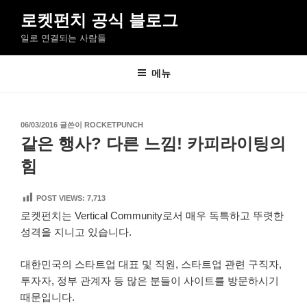
콘
로켓펀치 공식 블로그
텐
일로 연결되는 사람들
츠
로
바
메뉴
로
가
기
작
06/03/2016
글쓴이
ROCKETPUNCH
성
같은 행사? 다른 느낌! 카피라이팅의
일
자
힘
POST VIEWS:
7,713
로켓펀치는 Vertical Community로서 매우 독특하고 뚜렷한
성격을 지니고 있습니다.
대한민국의 스타트업 대표 및 직원, 스타트업 관련 구직자,
투자자, 정부 관계자 등 많은 분들이 사이트를 방문하시기
때문입니다.