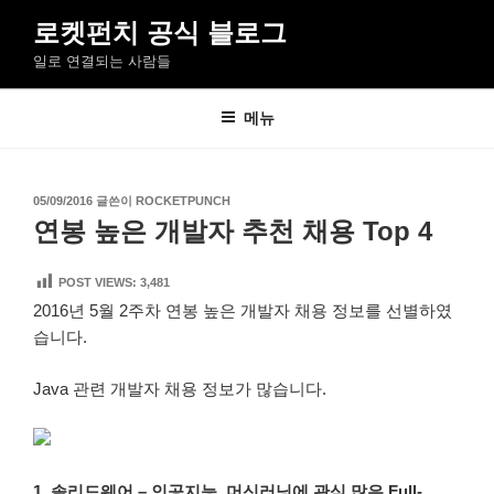
콘
로켓펀치 공식 블로그
텐
일로 연결되는 사람들
츠
로
바
메뉴
로
가
기
작
05/09/2016
글쓴이
ROCKETPUNCH
성
연봉 높은 개발자 추천 채용 Top 4
일
자
POST VIEWS:
3,481
2016년 5월 2주차 연봉 높은 개발자 채용 정보를 선별하였
습니다.
Java 관련 개발자 채용 정보가 많습니다.
1. 솔리드웨어 – 인공지능, 머신러닝에 관심 많은 Full-