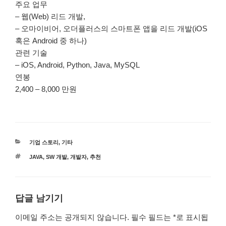
주요 업무
– 웹(Web) 리드 개발,
– 오마이비어, 오더플러스의 스마트폰 앱을 리드 개발(iOS
혹은 Android 중 하나)
관련 기술
– iOS, Android, Python, Java, MySQL
연봉
2,400 – 8,000 만원
카
기업 스토리
,
기타
테
태
JAVA
,
SW 개발
,
개발자
,
추천
고
그
리
답글 남기기
이메일 주소는 공개되지 않습니다.
필수 필드는
*
로 표시됩