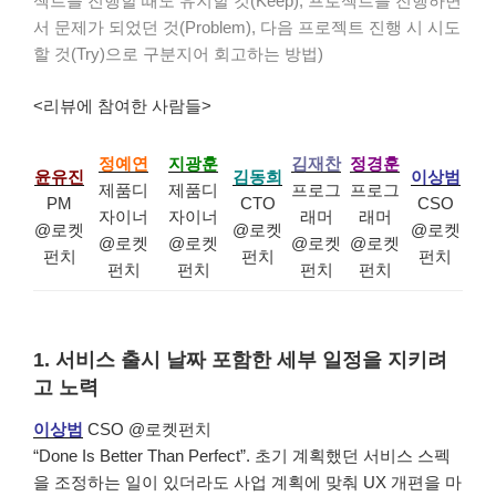
젝트를 진행할 때도 유지할 것(Keep), 프로젝트를 진행하면
서 문제가 되었던 것(Problem), 다음 프로젝트 진행 시 시도
할 것(Try)으로 구분지어 회고하는 방법)
<리뷰에 참여한 사람들>
정예연
지광훈
김재찬
정경훈
윤유진
김동희
이상범
제품디
제품디
프로그
프로그
PM
CTO
CSO
자이너
자이너
래머
래머
@로켓
@로켓
@로켓
@로켓
@로켓
@로켓
@로켓
펀치
펀치
펀치
펀치
펀치
펀치
펀치
1. 서비스 출시 날짜 포함한 세부 일정을 지키려
고 노력
이상범
CSO @로켓펀치
“Done Is Better Than Perfect”. 초기 계획했던 서비스 스펙
을 조정하는 일이 있더라도 사업 계획에 맞춰 UX 개편을 마