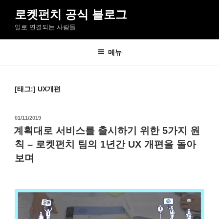
콘
로켓펀치 공식 블로그
텐
일로 연결되는 사람들
츠
로
바
메뉴
로
가
기
[태그:]
UX개편
작
01/11/2019
성
계획대로 서비스를 출시하기 위한 5가지 원
일
칙 – 로켓펀치 팀의 1년간 UX 개편을 돌아
자
보며