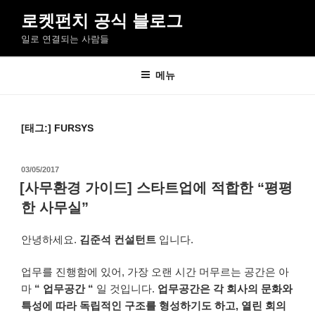
콘
로켓펀치 공식 블로그
텐
일로 연결되는 사람들
츠
로
바
메뉴
로
가
기
[태그:]
FURSYS
작
03/05/2017
성
[사무환경 가이드] 스타트업에 적합한 “평평
일
한 사무실”
자
안녕하세요.
김준석 컨설턴트
입니다.
업무를 진행함에 있어
,
가장 오랜 시간 머무르는 공간은 아
마
“
업무공간
“
일 것입니다
.
업무공간은 각 회사의 문화와
특성에 따라 독립적인 구조를 형성하기도 하고
,
열린 회의