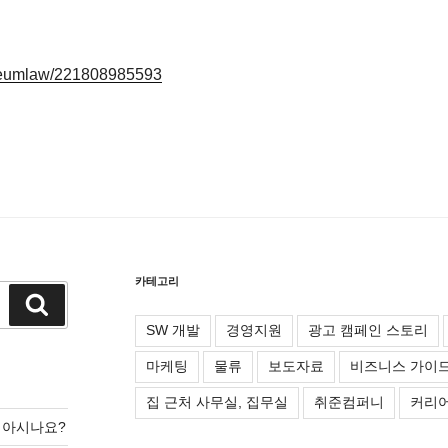
/seumlaw/221808985593
카테고리
검
색
SW 개발
경영지원
광고 캠페인 스토리
마케팅
물류
보도자료
비즈니스 가이
집 근처 사무실, 집무실
취준컴퍼니
커리어
를 아시나요?