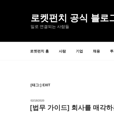
콘
텐
츠
로켓펀치 공식 블로
로
일로 연결되는 사람들
바
로
가
기
로켓펀치 홈
사람
기업
채용
투
[태그:]
EXIT
작
02/18/2020
성
[법무 가이드] 회사를 매각하는
일
자