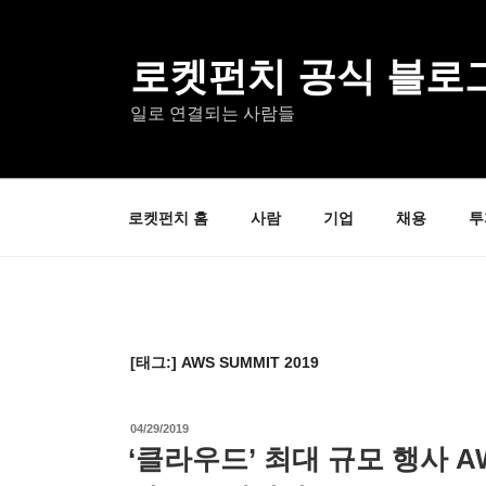
콘
텐
츠
로켓펀치 공식 블로
로
일로 연결되는 사람들
바
로
가
기
로켓펀치 홈
사람
기업
채용
투
[태그:]
AWS SUMMIT 2019
작
04/29/2019
성
‘클라우드’ 최대 규모 행사 AWS
일
자