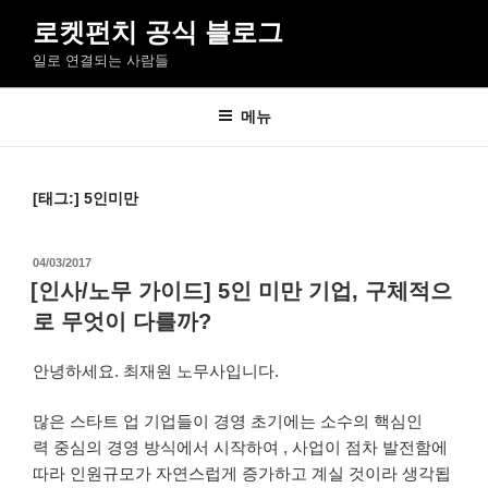
콘
로켓펀치 공식 블로그
텐
일로 연결되는 사람들
츠
로
바
메뉴
로
가
기
[태그:]
5인미만
작
04/03/2017
성
[인사/노무 가이드] 5인 미만 기업, 구체적으
일
로 무엇이 다를까?
자
안녕하세요. 최재원 노무사입니다.
많은 스타트 업 기업들이 경영 초기에는 소수의 핵심인
력 중심의 경영 방식에서 시작하여 , 사업이 점차 발전함에
따라 인원규모가 자연스럽게 증가하고 계실 것이라 생각됩