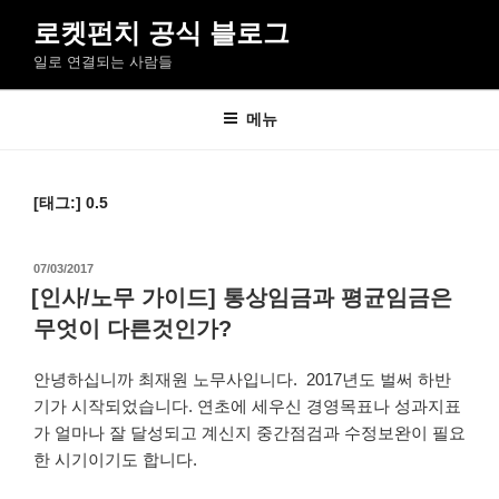
콘
로켓펀치 공식 블로그
텐
일로 연결되는 사람들
츠
로
바
메뉴
로
가
기
[태그:]
0.5
작
07/03/2017
성
[인사/노무 가이드] 통상임금과 평균임금은
일
무엇이 다른것인가?
자
안녕하십니까 최재원 노무사입니다. 2017년도 벌써 하반
기가 시작되었습니다. 연초에 세우신 경영목표나 성과지표
가 얼마나 잘 달성되고 계신지 중간점검과 수정보완이 필요
한 시기이기도 합니다.