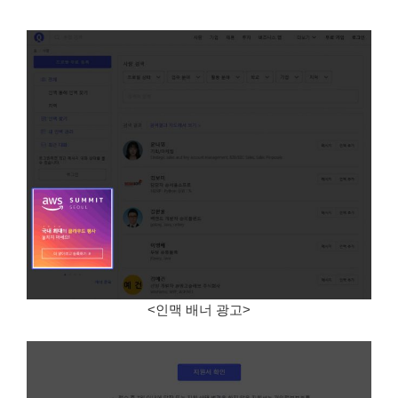
<인맥 배너 광고>