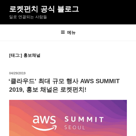
콘
로켓펀치 공식 블로그
텐
일로 연결되는 사람들
츠
로
바
메뉴
로
가
기
[태그:]
홍보채널
작
04/29/2019
성
‘클라우드’ 최대 규모 행사 AWS SUMMIT
일
2019, 홍보 채널은 로켓펀치!
자