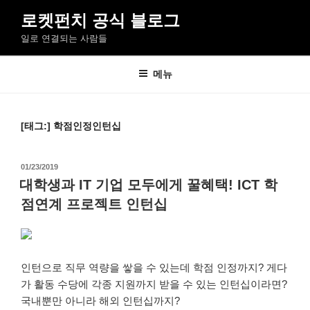
콘
로켓펀치 공식 블로그
텐
일로 연결되는 사람들
츠
로
바
메뉴
로
가
기
[태그:]
학점인정인턴십
작
01/23/2019
성
대학생과 IT 기업 모두에게 꿀혜택! ICT 학
일
점연계 프로젝트 인턴십
자
인턴으로 직무 역량을 쌓을 수 있는데 학점 인정까지? 게다
가 활동 수당에 각종 지원까지 받을 수 있는 인턴십이라면?
국내뿐만 아니라 해외 인턴십까지?