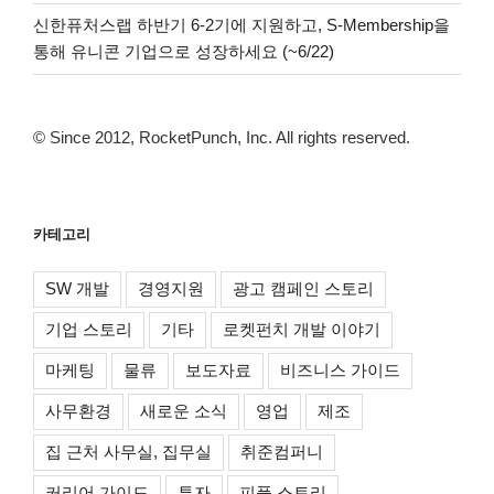
신한퓨처스랩 하반기 6-2기에 지원하고, S-Membership을
통해 유니콘 기업으로 성장하세요 (~6/22)
© Since 2012, RocketPunch, Inc. All rights reserved.
카테고리
SW 개발
경영지원
광고 캠페인 스토리
기업 스토리
기타
로켓펀치 개발 이야기
마케팅
물류
보도자료
비즈니스 가이드
사무환경
새로운 소식
영업
제조
집 근처 사무실, 집무실
취준컴퍼니
커리어 가이드
투자
피플 스토리