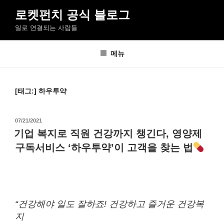
콘
로켓펀치 공식 블로그
텐
일로 연결되는 사람들
츠
로
바
메뉴
로
가
기
[태그:]
하우투약
작
07/21/2021
성
기업 복지로 직원 건강까지 챙긴다, 영양제
일
구독서비스 ‘하우투약’이 고객을 찾는 법
자
“건강해야 일도 잘하죠! 건강하고 즐거운 건강복
지