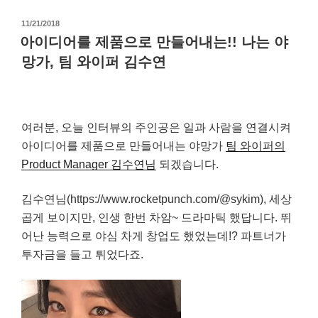
작
11/21/2018
성
아이디어를 제품으로 만들어내는!! 나는 야
일
망가, 팀 와이퍼 김수연
자
여러분, 오늘 인터뷰의 주인공은 일과 사람을 연결시켜
아이디어를 제품으로 만들어내는
야망가
팀 와이퍼의
Product Manager
김수연님
되겠습니다.
김수연님(https://www.rocketpunch.com/@sykim), 세상
곱게 보이지만, 인생 한번 차암~ 드라마틱 했답니다. 뛰
어난 능력으로 야심 차게 창업도 했었는데!? 파트너가
투자금을 들고 튀었다죠.