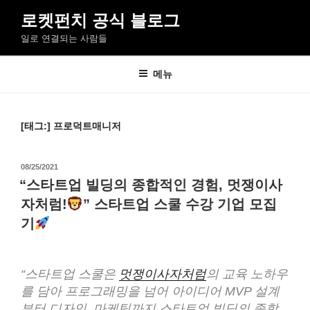
콘
로켓펀치 공식 블로그
텐
일로 연결되는 사람들
츠
로
바
메뉴
로
가
기
[태그:]
프로덕트매니저
작
08/25/2021
성
“스타트업 빌딩의 종합적인 경험, 멋쟁이사
일
자처럼!
” 스타트업 스쿨 수강 기업 모집
자
기
“스타트업 스쿨은
멋쟁이사자처럼
의 교육 노하우
를 담아 프로그래밍을 넘어 아이디어 MVP 설계
부터 디자인, 마케팅까지 스타트업 빌딩의 종합