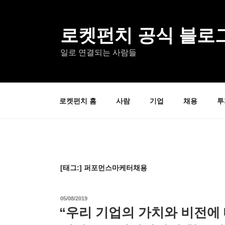
콘
텐
츠
로켓펀치 공식 블로
로
일로 연결되는 사람들
바
로
가
기
로켓펀치 홈
사람
기업
채용
투
[태그:]
퍼포먼스마케터채용
작
05/08/2019
성
“우리 기업의 가치와 비전에
일
자