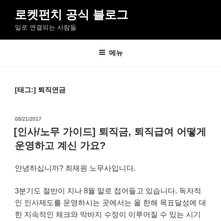
콘
로켓펀치 공식 블로그
텐
일로 연결되는 사람들
츠
로
바
메뉴
로
가
기
[태그:]
퇴직연금
작
08/21/2017
성
[인사/노무 가이드] 퇴직금, 퇴직급여 어떻게
일
운영하고 계신 가요?
자
안녕하십니까? 최재원 노무사입니다.
3분기도 절반이 지나 8월 말로 접어들고 있습니다. 독자적
인 인사제도를 운영하시는 곳에서는 올 한해 목표달성에 대
한 지속적인 체크와 막바지 수정이 이루어질 수 있는 시기