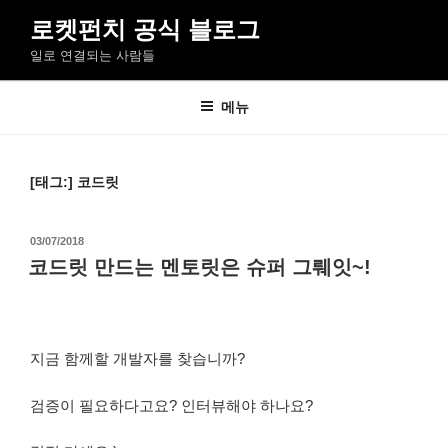
콘
로켓펀치 공식 블로그
텐
일로 연결되는 사람들
츠
로
바
메뉴
로
가
기
[태그:]
코드릿
작
03/07/2018
성
코드릿 만드는 멘토릿은 슈퍼 그뤠잇~!
일
자
지금 함께할 개발자를 찾습니까?
검증이 필요하다고요? 인터뷰해야 하나요?