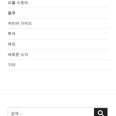
피플 스토리
물류
커리어 가이드
투자
제조
새로운 소식
기타
검
검
색