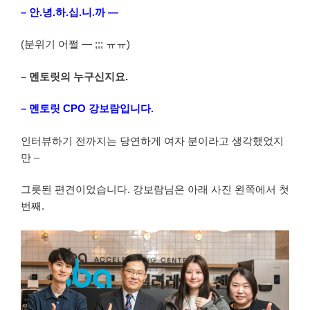
– 안.녕.하.십.니.까 —
(분위기 어쩔 — ;;; ㅠㅠ)
– 멘토릿의 누구신지요.
– 멘토릿 CPO 강보람입니다.
인터뷰하기 전까지는 당연하게 여자 분이라고 생각했었지
만 –
그릇된 편견이었습니다. 강보람님은 아래 사진 왼쪽에서 첫
번째.