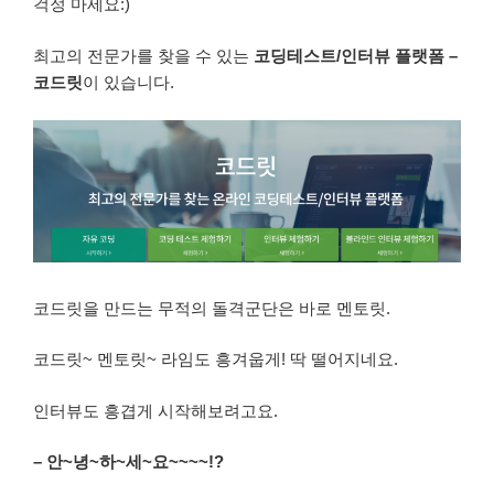
걱정 마세요:)
최고의 전문가를 찾을 수 있는
코딩테스트/인터뷰 플랫폼 –
코드릿
이 있습니다.
코드릿을 만드는 무적의 돌격군단은 바로 멘토릿.
코드릿~ 멘토릿~ 라임도 흥겨웁게! 딱 떨어지네요.
인터뷰도 흥겹게 시작해보려고요.
– 안~녕~하~세~요~~~~!?