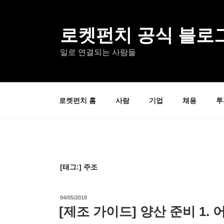
콘
텐
츠
로켓펀치 공식 블로
로
일로 연결되는 사람들
바
로
가
기
로켓펀치 홈
사람
기업
채용
투
[태그:]
주조
작
04/05/2018
성
[제조 가이드] 양산 준비 1.
일
자