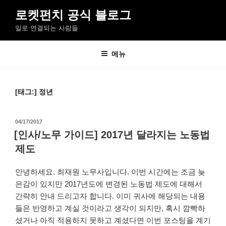
콘
로켓펀치 공식 블로그
텐
일로 연결되는 사람들
츠
로
바
메뉴
로
가
기
[태그:]
정년
작
04/17/2017
성
[인사/노무 가이드] 2017년 달라지는 노동법
일
제도
자
안녕하세요. 최재원 노무사입니다. 이번 시간에는 조금 늦
은감이 있지만 2017년도에 변경된 노동법 제도에 대해서
간략히 안내 드리고자 합니다. 이미 귀사에 해당되는 내용
들은 반영하고 계실 것이라고 생각이 되지만, 혹시 깜빡하
셨거나 아직 적용하지 못하고 계셨다면 이번 포스팅을 계기