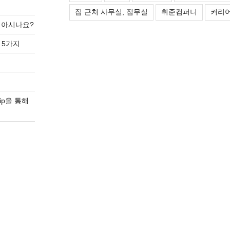
집 근처 사무실, 집무실
취준컴퍼니
커리어
를 아시나요?
 5가지
ip을 통해