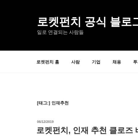
콘
텐
츠
로켓펀치 공식 블로
로
일로 연결되는 사람들
바
로
가
기
로켓펀치 홈
사람
기업
채용
투
[태그:]
인재추천
작
06/12/2019
성
로켓펀치, 인재 추천 클로즈 
일
자