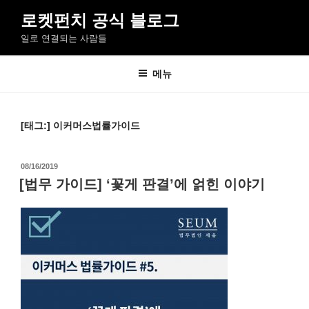
콘
로켓펀치 공식 블로그
텐
일로 연결되는 사람들
츠
로
바
메뉴
로
가
기
[태그:]
이커머스법률가이드
작
08/16/2019
성
[법무 가이드] ‘꽃게 판결’에 얽힌 이야기
일
자