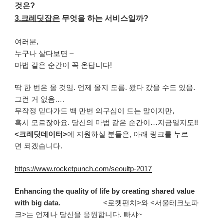
것은?
3.크레딧잡은
무엇을 하는 서비스일까?
여러분,
누구나 살다보면 –
마법 같은 순간이 꼭 온답니다!
딱 한 번은 올 것임. 언제 올지 모름. 왔다 갔을 수도 있음.
그런 거 없음….
무작정 믿다가도 백 만번 의구심이 드는 말이지만,
혹시 모르잖아요. 당신의 마법 같은 순간이…지금일지도!!
<크레딧데이터>
에 지원하실 분들은, 아래 링크를 누르
면 되겠습니다.
https://www.rocketpunch.com/seoultp-2017
Enhancing the quality of life by creating shared value
with big data.
<로켓펀치>와 <서울테크노파
크>는 언제나 당신을 응원합니다. 빠샤~