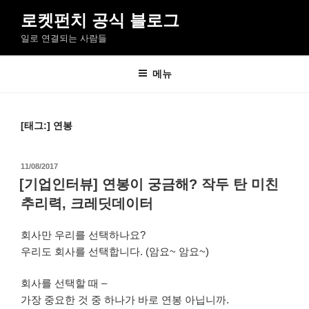
콘
로켓펀치 공식 블로그
텐
일로 연결되는 사람들
츠
로
바
메뉴
로
가
기
[태그:]
연봉
작
11/08/2017
성
[기업인터뷰] 연봉이 궁금해? 작두 탄 미친
일
추리력, 크레딧데이터
자
회사만 우리를 선택하나요?
우리도 회사를 선택합니다. (암요~ 암요~)
회사를 선택할 때 –
가장 중요한 것 중 하나가 바로 연봉 아닙니까.